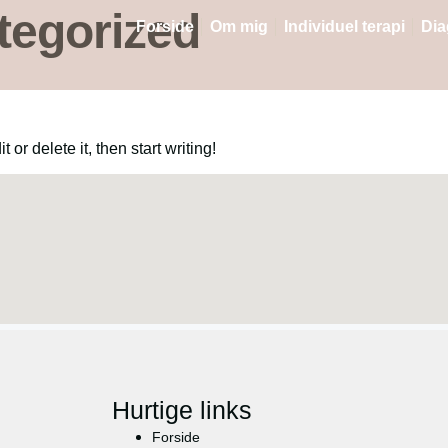
tegorized
Forside
Om mig
Individuel terapi
Dia
or delete it, then start writing!
Hurtige links
Forside